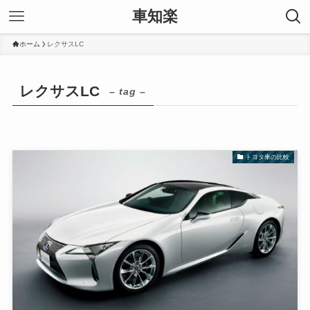
車知楽
ホーム
レクサスLC
レクサスLC
– tag –
トヨタ車の比較