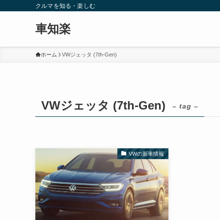
クルマを知る・楽しむ
車知楽
ホーム
VWジェッタ (7th-Gen)
VWジェッタ (7th-Gen)
– tag –
VWの新車情報