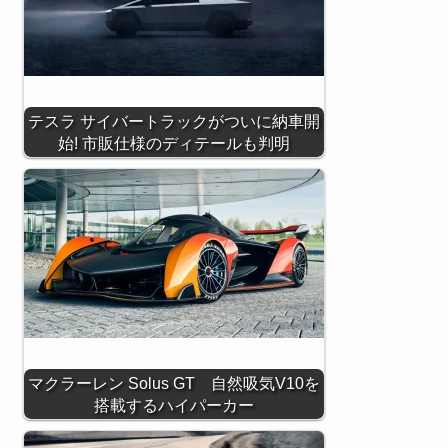
テスラ サイバートラックがついに納車開
始! 市販仕様のディテールも判明
マクラーレン Solus GT 自然吸気V10を
搭載するハイパーカー