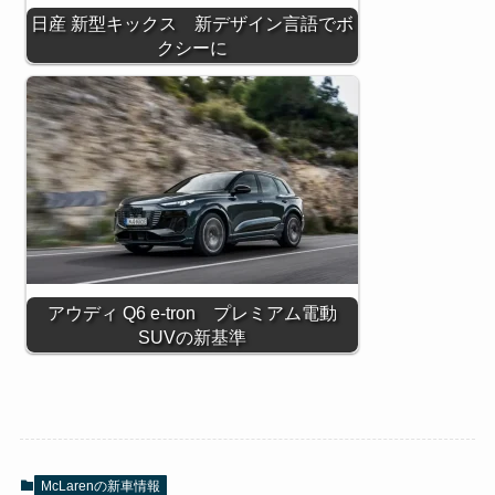
日産 新型キックス 新デザイン言語でボ
クシーに
アウディ Q6 e-tron プレミアム電動
SUVの新基準
McLarenの新車情報