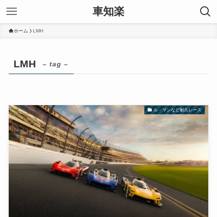
車知楽
ホーム
LMH
LMH
– tag –
ル・マンなど耐久レース