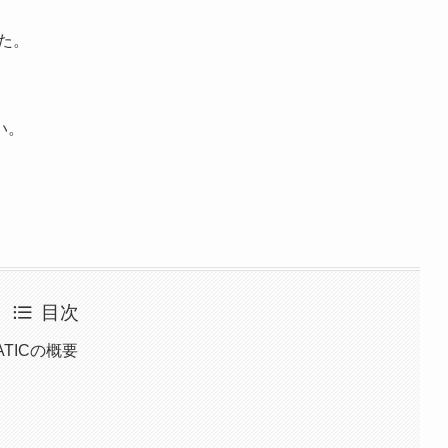
た。
い。
目次
ATICの概要