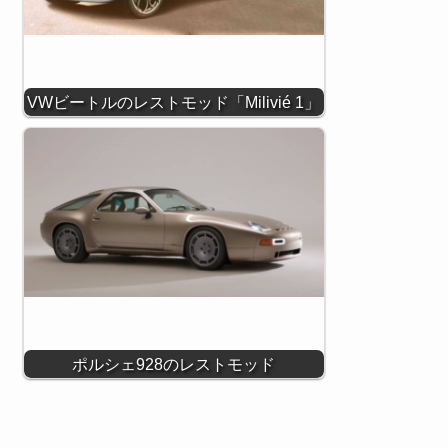
VWビートルのレストモッド「Milivié 1」
ポルシェ928のレストモッド