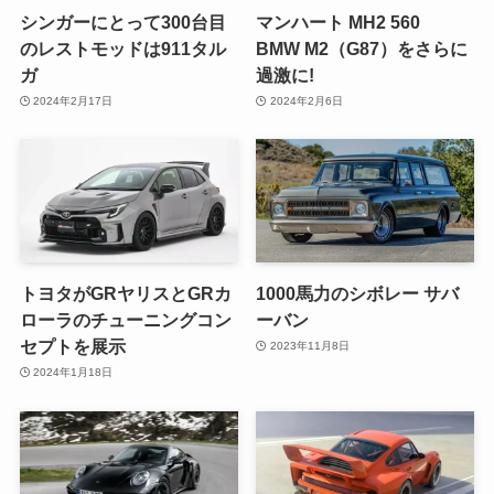
シンガーにとって300台目
マンハート MH2 560
のレストモッドは911タル
BMW M2（G87）をさらに
ガ
過激に!
2024年2月17日
2024年2月6日
トヨタがGRヤリスとGRカ
1000馬力のシボレー サバ
ローラのチューニングコン
ーバン
セプトを展示
2023年11月8日
2024年1月18日