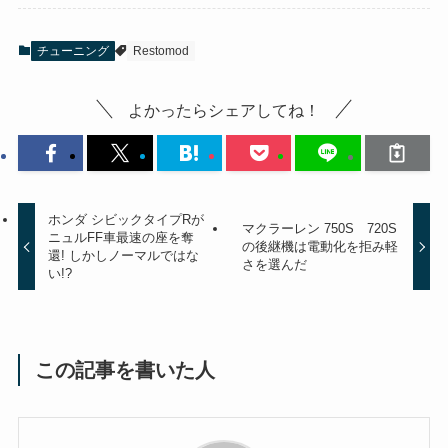
チューニング
Restomod
よかったらシェアしてね！
ホンダ シビックタイプRが
マクラーレン 750S 720S
ニュルFF車最速の座を奪
の後継機は電動化を拒み軽
還! しかしノーマルではな
さを選んだ
い!?
この記事を書いた人