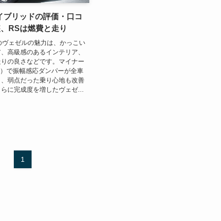
イブリッドの評価・口コ
装、RSは燃費と走り
.1のヴェゼルの魅力は、かっこい
ア、高級感のあるインテリア、
走りの良さなどです。マイナー
C）で振幅感応ダンパーが全車
り、弱点だった乗り心地も改善
らに完成度を増したヴェゼ...
1