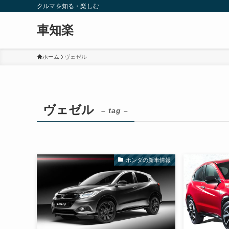
クルマを知る・楽しむ
車知楽
ホーム
ヴェゼル
ヴェゼル
– tag –
ホンダの新車情報