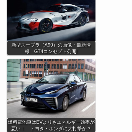
新型スープラ（A90）の画像・最新情
報 GT4コンセプト公開!
燃料電池車はEVよりもエネルギー効率が
悪い！ トヨタ・ホンダに大打撃か？