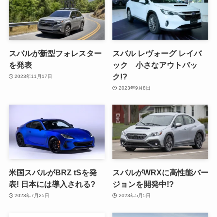
スバルが新型フォレスター
スバル レヴォーグ レイバ
を発表
ック 小さなアウトバッ
ク!?
2023年11月17日
2023年9月8日
米国スバルがBRZ tSを発
スバルがWRXに高性能バー
表! 日本には導入される?
ジョンを開発中!?
2023年7月25日
2023年5月5日