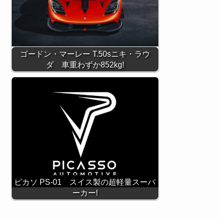
ゴードン・マーレー T.50sニキ・ラウ
ダ 車重わずか852kg!
ピカソ PS-01 スイス製の超軽量スーパ
ーカー!