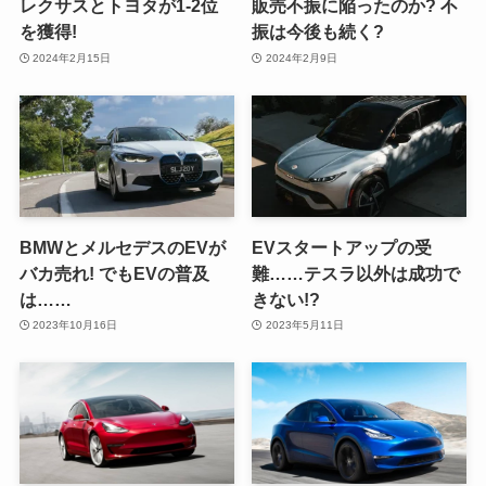
レクサスとトヨタが1-2位
販売不振に陥ったのか? 不
を獲得!
振は今後も続く?
2024年2月15日
2024年2月9日
BMWとメルセデスのEVが
EVスタートアップの受
バカ売れ! でもEVの普及
難……テスラ以外は成功で
は……
きない!?
2023年10月16日
2023年5月11日