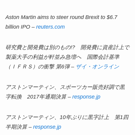
Aston Martin aims to steer round Brexit to $6.7
billion IPO –
reuters.com
研究費と開発費は別のもの!? 開発費に資産計上で
製薬大手の利益が軒並み急増へ 国際会計基準
（ＩＦＲＳ）の衝撃 第6弾 –
ザイ・オンライン
アストンマーティン、スポーツカー販売好調で黒
字転換 2017年通期決算 –
response.jp
アストンマーティン、10年ぶりに黒字計上 第1四
半期決算 –
response.jp