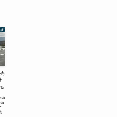
分析
販売
著
界販
を販売
販売
き
売