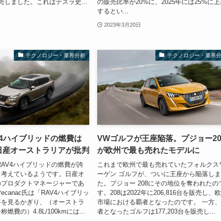
を販売しました。これはテスラ史...
の販売比率が20%に、2025年には25%に
するとい...
2023年3月20日
テクノロジー・業界分析
テクノロジー・業界
V4ハイブリッドの燃費は
VWゴルフが王座陥落。プジョー20
 日産オーストラリアが批判
が欧州で最も売れたモデルに
RAV4ハイブリッドの燃費が誇
これまで欧州で最も売れていたフォルクス
と考えているようです。日産オ
ーゲン ゴルフが、ついに王座から陥落し
のプロダクトマネージャーであ
た。プジョー 208にその地位を奪われたの
r Pecanac氏は「RAV4ハイブリッ
す。208は2022年に206,816台を販売し、
事を見るかぎり、（オーストラ
市場における覇者となったのです。 一方
費の）4.8L/100kmには...
者となったゴルフは177,203台を販売し...