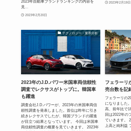
2023年自動車ブランドランキングの内容を
2023年2月19日
見...
2023年2月20日
テクノロジー・業界分析
2023年のJ.D.パワー米国車両信頼性
フェラーリが
調査でレクサスがトップに。韓国車
売台数を記
も躍進
フェラーリの2
になりました。
調査会社J.D.パワーが、2023年の米国車両信
高、前年比で1
頼性調査を発表しました。首位は昨年に引き
回は2022年
続きレクサスでしたが、韓国ブランドの躍進
ていきます。 
が目立つ結果となっています。 今回は米国車
上高と純利益 フ
両信頼性調査の概要を見ていきます。 2023年