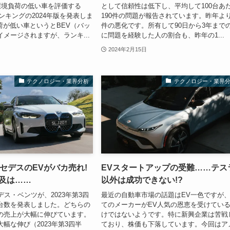
環境負荷の低い車を評価する
として信頼性は低下し、平均して100台あ
rsランキングの2024年版を発表しま
190件の問題が報告されています。昨年より
荷が低い車というとBEV（バッ
件の悪化です。所有して90日から3年まで
イメージされますが、ランキ...
に問題を経験した人の割合も、昨年の1...
2024年2月15日
テクノロジー・業界分析
テクノロジー・業界
セデスのEVがバカ売れ!
EVスタートアップの受難……テス
普及は……
以外は成功できない!?
デス・ベンツが、2023年第3四
最近の自動車市場の話題はEV一色ですが
台数を発表しました。どちらの
てのメーカーがEV人気の恩恵を受けてい
の売上が大幅に伸びています。
けではないようです。特に新興企業は苦戦
大幅な伸び（2023年第3四半
ており、株価も下落しています。今回はア