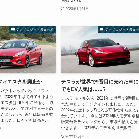
台数 BMW...
2023年1月11日
テクノロジー・業界分析
テクノロジー・業界
フィエスタを廃止か
テスラが世界で9番目に売れた車に
でもEV人気は……?
ンパクトハッチバック「フィエ
、2023年半ばで終了するよう
テスラ モデル3が、2021年に世界で9番目
エスタは1976年に登場し、以
れた車としてランクインしました。また、
ーモデルとして欧州フォードの
2022年にはトップ5に入る可能性すらある
てきましたが、近年は販売台数
われています。 今回は2021年のモデル別
ました。日本でも販売さ...
販売台数ランキングから、市場の傾向を見
いきます。 2021年のモデル別世界販売...
日
2022年6月25日