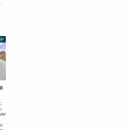
ー、
分析
年
に
ら
MW
V