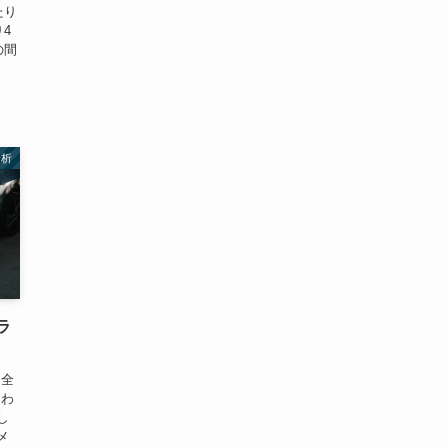
たり
4
の間
分析
ラ
、全
るわ
し
メ