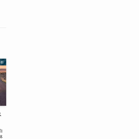
分析
ス
自
体