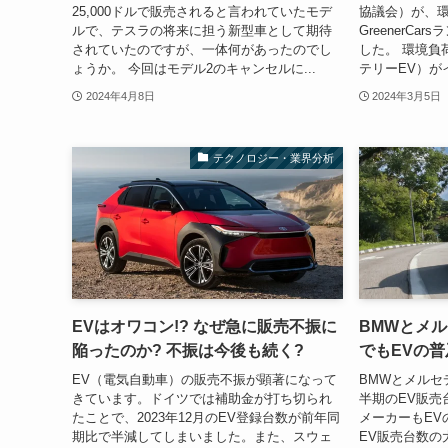
25,000ドルで販売されると言われていたモデ
協議会）が、
ルで、テスラの将来に担う新型車として期待
GreenerCa
されていたのですが、一体何があったのでし
した。 環境負
ょうか。 今回はモデル2のキャンセルに...
テリーEV）が
2024年4月8日
2024年3月5日
テクノロジー・業界分析
EVはオワコン!? なぜ急に販売不振に
BMWとメル
陥ったのか? 不振は今後も続く?
でもEVの
EV（電気自動車）の販売不振が顕著になって
BMWとメルセ
きています。ドイツでは補助金が打ち切られ
半期のEV販売
たことで、2023年12月のEV登録台数が前年同
メーカーもEV
期比で半減してしまいました。また、スウェ
EV販売台数の