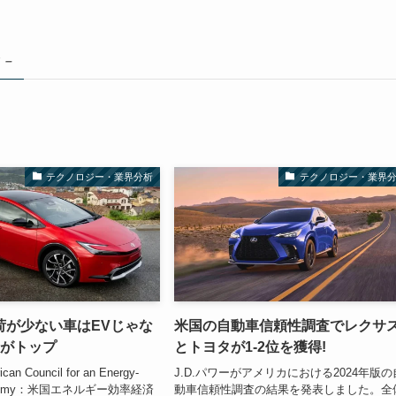
 –
テクノロジー・業界分析
テクノロジー・業界
荷が少ない車はEVじゃな
米国の自動車信頼性調査でレクサ
スがトップ
とトヨタが1-2位を獲得!
n Council for an Energy-
J.D.パワーがアメリカにおける2024年版の
 Economy：米国エネルギー効率経済
動車信頼性調査の結果を発表しました。全