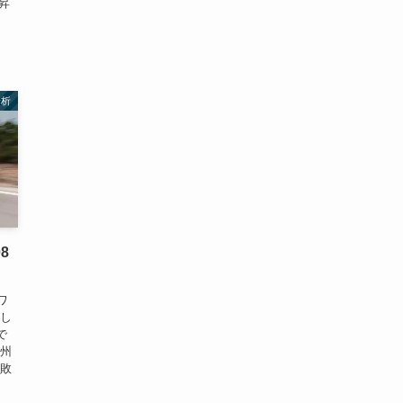
上昇
分析
8
ワ
まし
で
欧州
、敗