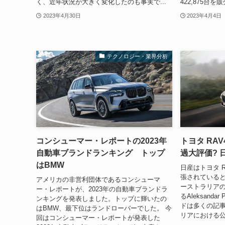
く、近年状況が大きく変化したのも事実で...
422,875台
2023年4月30日
2023年4月4日
テクノロジー・業界分析
コンシューマー・レポートの2023年
トヨタ RA
自動車ブランドランキング トップ
過大評価?
はBMW
日産はトヨタ 
張されている
アメリカの非営利団体であるコンシューマ
ーストラリア
ー・レポートが、2023年の自動車ブランドラ
るAleksanda
ンキングを発表しました。トップに輝いたの
ドは多くの記
はBMW、最下位はランドローバーでした。 今
リアにおける公称燃
回はコンシューマー・レポートが発表した