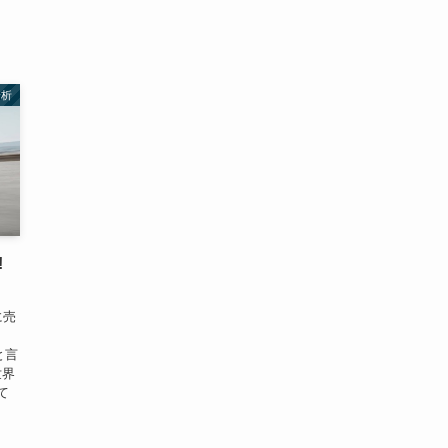
分析
!
に売
と言
世界
て