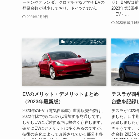
ーデンやオランダ、クロアチアなどでもEVの
期） BMWは前
登録台数が減少しており、ドイツだけが...
2023年第3四
ーEV）...
2024年2月9日
2023年10月16
テクノロジー・業界分析
EVのメリット・デメリットまとめ
テスラが四
（2023年最新版）
台数を記録
2023年のEV（電気自動車）世界販売台数は、
テスラが202
2022年比で実に35%も増加する見通しです。
ました。四半
しかしEVに反対する声は根強く存在します。
記録しました
確かにEVにデメリットは多くあるのですが、
さそうです。 
技術の進化によって改善されている部分も多
売台数 2023