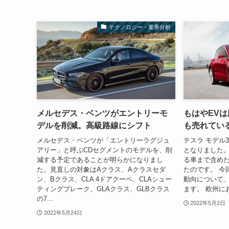
テクノロジー・業界分析
メルセデス・ベンツがエントリーモ
もはやEVは
デルを削減。高級路線にシフト
も売れている
メルセデス・ベンツが「エントリーラグジュ
テスラ モデル
アリー」と呼ぶCDセグメントのモデルを、削
となりました。
減する予定であることが明らかになりまし
る車まで含め
た。見直しの対象はAクラス、Aクラスセダ
たのです。 今
ン、Bクラス、CLA 4ドアクーペ、CLAシュー
動向について
ティングブレーク、GLAクラス、GLBクラス
ます。 欧州にお
の7...
2022年5月2日
2022年5月24日