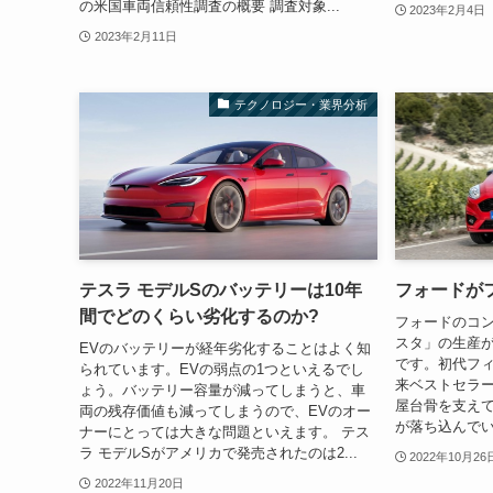
の米国車両信頼性調査の概要 調査対象...
2023年2月4日
2023年2月11日
テクノロジー・業界分析
テスラ モデルSのバッテリーは10年
フォードが
間でどのくらい劣化するのか?
フォードのコ
スタ」の生産が
EVのバッテリーが経年劣化することはよく知
です。初代フィ
られています。EVの弱点の1つといえるでし
来ベストセラ
ょう。バッテリー容量が減ってしまうと、車
屋台骨を支え
両の残存価値も減ってしまうので、EVのオー
が落ち込んでい
ナーにとっては大きな問題といえます。 テス
ラ モデルSがアメリカで発売されたのは2...
2022年10月26
2022年11月20日