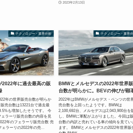
2023年2月13日
テクノロジー・業界分析
テクノロジー・業界
2022年に過去最高の販
BMWとメルセデスの2022年世界
録
台数が明らかに。BEVの伸びが顕
022年の世界販売台数が明らか
2022年はBMWがメルセデス・ベンツの世
販売台数は13221台で過去最
売台数を上回ったようです。BMWは
8.5%も増加したそうです。 今
2,100,692台、メルセデスは2,043,900台
のフェラーリ販売台数の内容を見
し、BMWに軍配が上がりました。今回は
2022年のフェラーリ販売台数 売
台数の内訳と売れている車の傾向を見てい
ェラーリの2022年の売...
ます。 BMWとメルセデスの2022年世界販