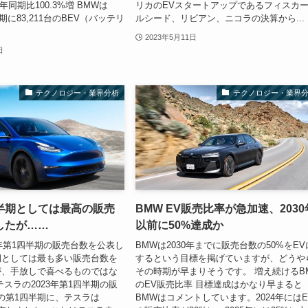
年同期比100.3%増 BMWは
リカのEVスタートアップであるフィスカ
半期に83,211台のBEV（バッテリ
ルシード、リビアン、ニコラの決算から...
2023年5月11日
日
テクノロジー・業界分析
テクノロジー・業界
半期としては最高の販売
BMW EV販売比率が急加速、2030
したが……
以前に50%達成か
3年第1四半期の販売台数を公表し
BMWは2030年までに販売台数の50%をEV
期としては最も多い販売台数を
するという目標を掲げていますが、どうや
が、手放しで喜べるものではな
その時期が早まりそうです。 増え続けるB
テスラの2023年第1四半期の販
のEV販売比率 目標達成はかなり早まると
年の第1四半期に、テスラは
BMWはコメントしています。2024年にはE