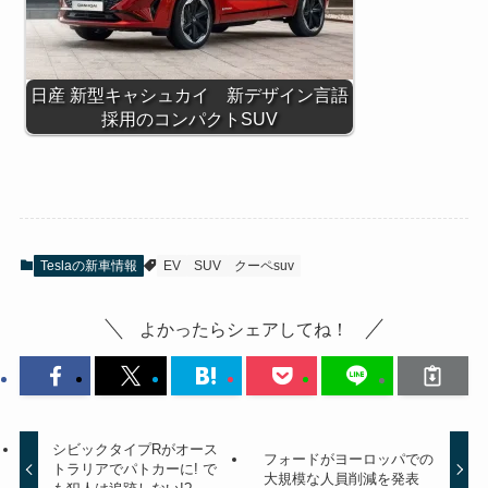
日産 新型キャシュカイ 新デザイン言語
採用のコンパクトSUV
Teslaの新車情報
EV
SUV
クーペsuv
よかったらシェアしてね！
シビックタイプRがオース
フォードがヨーロッパでの
トラリアでパトカーに! で
大規模な人員削減を発表