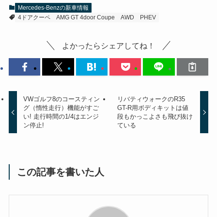
Mercedes-Benzの新車情報
4ドアクーペ
AMG GT 4door Coupe
AWD
PHEV
よかったらシェアしてね！
VWゴルフ8のコースティン
リバティウォークのR35
グ（惰性走行）機能がすご
GT-R用ボディキットは値
い! 走行時間の1/4はエンジ
段もかっこよさも飛び抜け
ン停止!
ている
この記事を書いた人