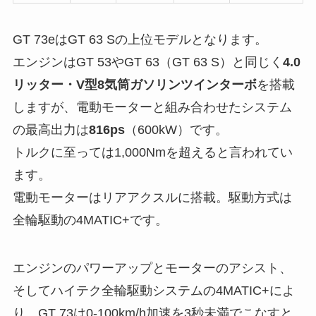
GT 73eはGT 63 Sの上位モデルとなります。
エンジンはGT 53やGT 63（GT 63 S）と同じく
4.0
リッター・V型8気筒ガソリンツインターボ
を搭載
しますが、電動モーターと組み合わせたシステム
の最高出力は
816ps
（600kW）です。
トルクに至っては1,000Nmを超えると言われてい
ます。
電動モーターはリアアクスルに搭載。駆動方式は
全輪駆動の4MATIC+です。
エンジンのパワーアップとモーターのアシスト、
そしてハイテク全輪駆動システムの4MATIC+によ
り、GT 73は0-100km/h加速を3秒未満でこなすと