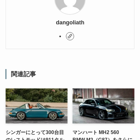
dangoliath
関連記事
シンガーにとって300台目
マンハート MH2 560
のレストモッドは911タル
BMW M2（G87）をさらに