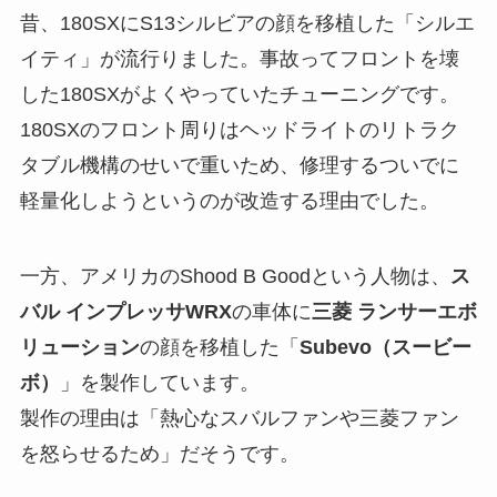
昔、180SXにS13シルビアの顔を移植した「シルエ
イティ」が流行りました。事故ってフロントを壊
した180SXがよくやっていたチューニングです。
180SXのフロント周りはヘッドライトのリトラク
タブル機構のせいで重いため、修理するついでに
軽量化しようというのが改造する理由でした。
一方、アメリカのShood B Goodという人物は、
ス
バル インプレッサWRX
の車体に
三菱 ランサーエボ
リューション
の顔を移植した「
Subevo（スービー
ボ）
」を製作しています。
製作の理由は「熱心なスバルファンや三菱ファン
を怒らせるため」だそうです。