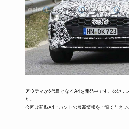
アウディ
が6代目となる
A4
を開発中です。公道テ
た。
今回は新型A4アバントの最新情報をご覧ください