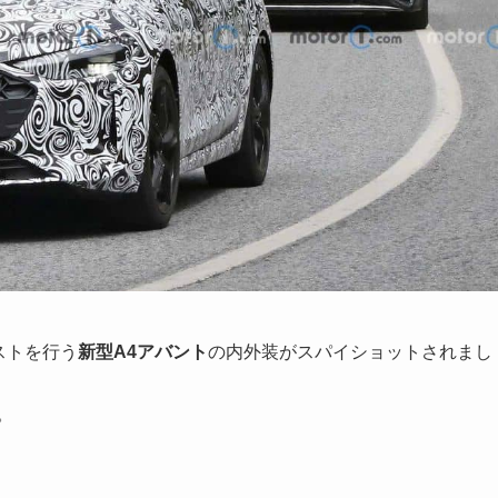
ストを行う
新型A4アバント
の内外装がスパイショットされまし
。