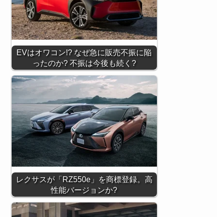
EVはオワコン!? なぜ急に販売不振に陥
ったのか? 不振は今後も続く?
レクサスが「RZ550e」を商標登録。高
性能バージョンか?