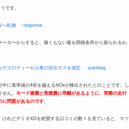
そうです。
換 - response
メーカーからすると、痛くもない腹を関係各所から探られるわ
のディーゼル車の排出ガスを測定 - autoblog
中に基準値の4倍を越えるNOxが検出されたとのことです。
ません。
モード燃費と実燃費に乖離があるように、実際の走行
のに問題があるのです
。
。けれどデミオXDを絶賛する口コミの数々を見ていると、マツ