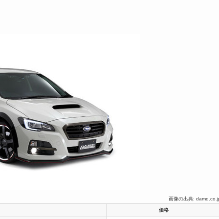
画像の出典: damd.co.j
価格