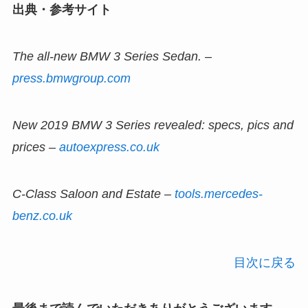
出典・参考サイト
The all-new BMW 3 Series Sedan. –
press.bmwgroup.com
New 2019 BMW 3 Series revealed: specs, pics and
prices –
autoexpress.co.uk
C-Class Saloon and Estate –
tools.mercedes-
benz.co.uk
目次に戻る