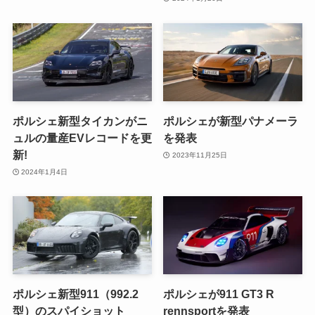
ポルシェ新型タイカンがニ
ポルシェが新型パナメーラ
ュルの量産EVレコードを更
を発表
新!
2023年11月25日
2024年1月4日
ポルシェ新型911（992.2
ポルシェが911 GT3 R
型）のスパイショット
rennsportを発表