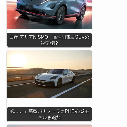
日産 アリアNISMO 高性能電動SUVの
決定版!?
ポルシェ 新型パナメーラにPHEVの2モ
デルを追加