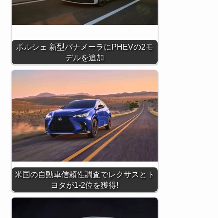
ポルシェ 新型パナメーラにPHEVの2モ
デルを追加
米国の自動車信頼性調査でレクサスとト
ヨタが1-2位を獲得!