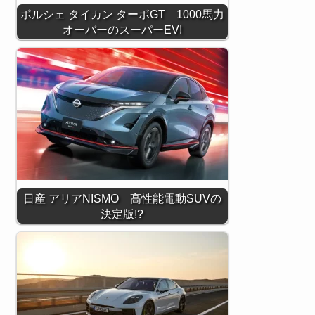
ポルシェ タイカン ターボGT 1000馬力
オーバーのスーパーEV!
日産 アリアNISMO 高性能電動SUVの
決定版!?