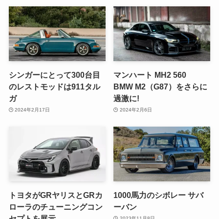
シンガーにとって300台目
マンハート MH2 560
のレストモッドは911タル
BMW M2（G87）をさらに
ガ
過激に!
2024年2月17日
2024年2月6日
トヨタがGRヤリスとGRカ
1000馬力のシボレー サバ
ローラのチューニングコン
ーバン
セプトを展示
2023年11月8日