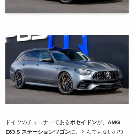
ドイツのチューナーである
ポセイドン
が、
AMG
E63 S ステーションワゴン
に、とんでもないパワ