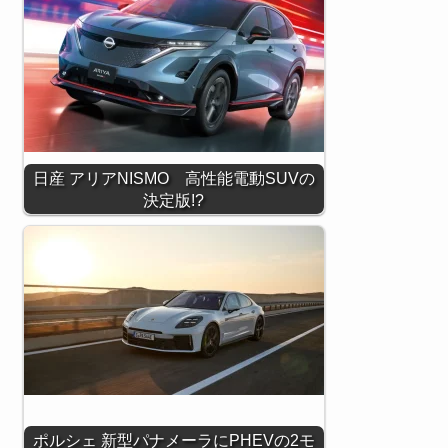
日産 アリアNISMO 高性能電動SUVの
決定版!?
ポルシェ 新型パナメーラにPHEVの2モ