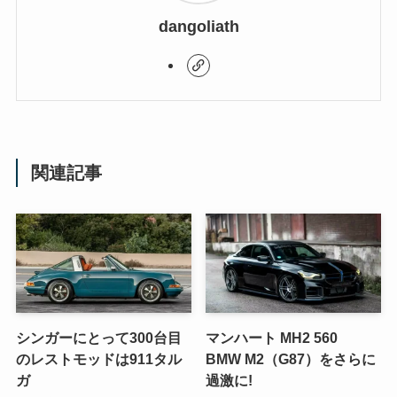
dangoliath
関連記事
シンガーにとって300台目
マンハート MH2 560
のレストモッドは911タル
BMW M2（G87）をさらに
ガ
過激に!