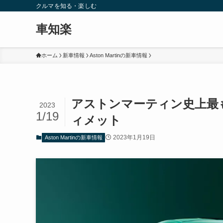
クルマを知る・楽しむ
車知楽
ホーム
新車情報
Aston Martinの新車情報
アストンマーティン史上最もパ
2023
1/19
ィメット
2023年1月19日
Aston Martinの新車情報