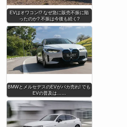
EVはオワコン!? なぜ急に販売不振に陥
ったのか? 不振は今後も続く?
BMWとメルセデスのEVがバカ売れ! でも
EVの普及は……