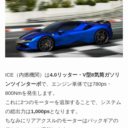
ICE（内燃機関）は
4.0リッター・V型8気筒ガソリ
ンツインターボ
で、エンジン単体では780ps・
800Nmを発生します。
これに2つのモーターを追加することで、システム
の総出力は
1,000ps
となります。
ちなみにリアアクスルのモーターはバックギアの