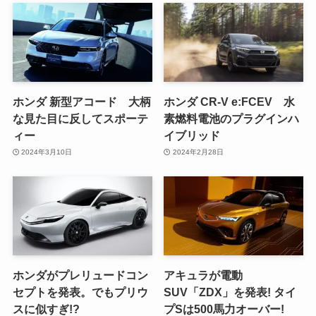
ホンダ 新型アコード 大柄
ホンダ CR-V e:FCEV 水
な見た目に反してスポーテ
素燃料電池のプラグインハ
ィー
イブリッド
2024年3月10日
2024年2月28日
ホンダがプレリュードコン
アキュラが電動
セプトを発表。でもプリウ
SUV「ZDX」を発表! タイ
スに似すぎ!?
プSは500馬力オーバー!