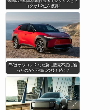
米国の自動車信頼性調査でレクサスとト
ヨタが1-2位を獲得!
EVはオワコン!? なぜ急に販売不振に陥
ったのか? 不振は今後も続く?