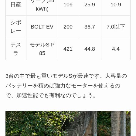
リーフ(24
日産
109
25.9
10.9
kWh)
シボ
BOLT EV
200
36.7
7.0以下
レー
テス
モデルS P
421
44.8
4.4
ラ
85
3台の中で最も重いモデルSが最速です。大容量の
バッテリーを積めば強力なモーターを使えるの
で、加速性能でも有利なのでしょう。