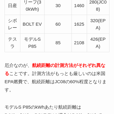
リーフ(3
280(JC0
日産
30
1460
0kWh)
8)
シボ
320(EP
BOLT EV
60
1625
レー
A)
テス
モデルS
426(EP
85
2108
ラ
P85
A)
厄介なのが、
航続距離の計測方法がそれぞれ異な
る
ことです。計測方法がもっとも厳しいのは米国
EPA燃費で、航続距離はJC08の60%程度となりま
す。
モデルS P85のkWhあたり航続距離は