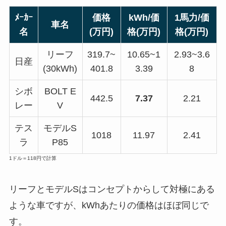
ﾒｰｶｰ
価格
kWh/価
1馬力/価
車名
名
(万円)
格(万円)
格(万円)
リーフ
319.7~
10.65~1
2.93~3.6
日産
(30kWh)
401.8
3.39
8
シボ
BOLT E
442.5
7.37
2.21
レー
V
テス
モデルS
1018
11.97
2.41
ラ
P85
1ドル＝118円で計算
リーフとモデルSはコンセプトからして対極にある
ような車ですが、kWhあたりの価格はほぼ同じで
す。