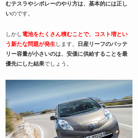
むテスラやシボレーのやり方は、基本的には正し
い
のです。
しかし
電池をたくさん積むことで、コスト増とい
う新たな問題が発生
します。
日産リーフのバッテ
リー容量が小さいのは、安価に供給することを最
優先にした結果
でしょう。