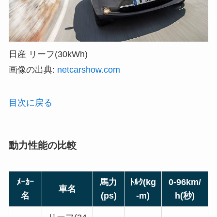
日産 リーフ(30kWh)
画像の出典:
netcarshow.com
目次に戻る
動力性能の比較
ﾒｰｶｰ
馬力
ﾄﾙｸ(kg
0-96km/
車名
名
(ps)
-m)
h(秒)