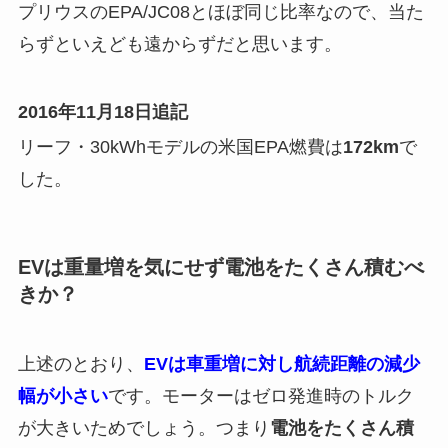
プリウスのEPA/JC08とほぼ同じ比率なので、当た
らずといえども遠からずだと思います。
2016年11月18日追記
リーフ・30kWhモデルの米国EPA燃費は
172km
で
した。
EVは重量増を気にせず電池をたくさん積むべ
きか？
上述のとおり、
EVは車重増に対し航続距離の減少
幅が小さい
です。モーターはゼロ発進時のトルク
が大きいためでしょう。つまり
電池をたくさん積