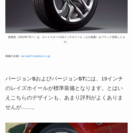
後期型（2012年7月〜）は、ロードスターの18インチホイール（上の画像）をブラック塗装したも
の。
画像の出典:
car.watch.impress.co.jp
バージョン
S
およびバージョン
ST
には、19インチ
のレイズホイールが標準装備となります。とはい
えこちらのデザインも、あまり評判がよくありま
せんが……。