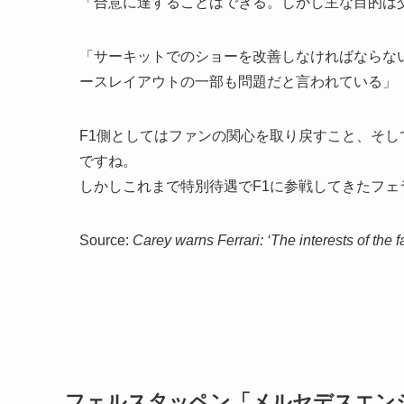
「合意に達することはできる。しかし主な目的は
「サーキットでのショーを改善しなければならな
ースレイアウトの一部も問題だと言われている」
F1側としてはファンの関心を取り戻すこと、そ
ですね。
しかしこれまで特別待遇でF1に参戦してきたフ
Source:
Carey warns Ferrari: ‘The interests of the fa
フェルスタッペン「メルセデスエン