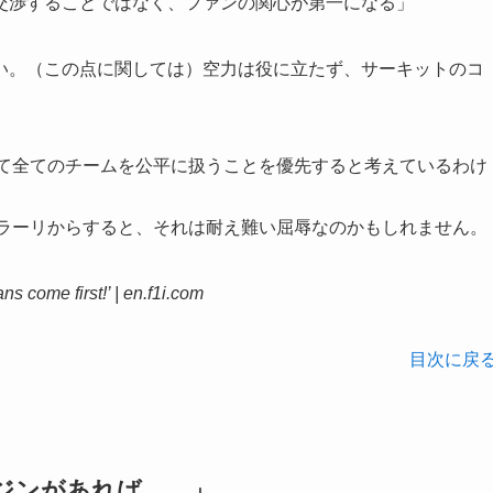
交渉することではなく、ファンの関心が第一になる」
い。（この点に関しては）空力は役に立たず、サーキットのコ
して全てのチームを公平に扱うことを優先すると考えているわけ
ェラーリからすると、それは耐え難い屈辱なのかもしれません。
ns come first!’ | en.f1i.com
目次に戻
ジンがあれば……」