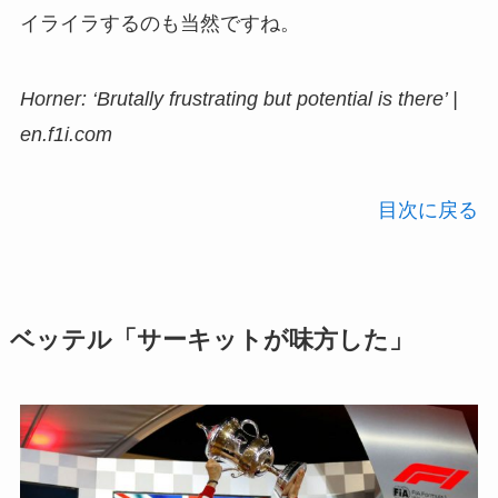
イライラするのも当然ですね。
Horner: ‘Brutally frustrating but potential is there’ |
en.f1i.com
目次に戻る
ベッテル「サーキットが味方した」