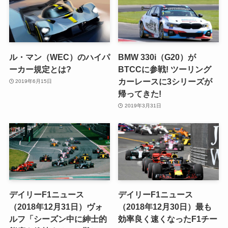
ル・マン（WEC）のハイパ
BMW 330i（G20）が
ーカー規定とは?
BTCCに参戦! ツーリング
カーレースに3シリーズが
2019年6月15日
帰ってきた!
2019年3月31日
デイリーF1ニュース
デイリーF1ニュース
（2018年12月31日）ヴォ
（2018年12月30日）最も
ルフ「シーズン中に紳士的
効率良く速くなったF1チー