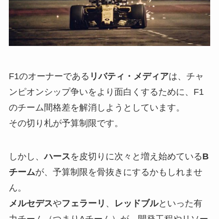
F1のオーナーである
リバティ・メディア
は、チャ
ンピオンシップ争いをより面白くするために、F1
のチーム間格差を解消しようとしています。
その切り札が予算制限です。
しかし、
ハース
を皮切りに次々と増え始めている
B
チーム
が、予算制限を骨抜きにするかもしれませ
ん。
メルセデス
や
フェラーリ
、
レッドブル
といった有
力チーム（つまりAチーム）が、開発工程やリソー