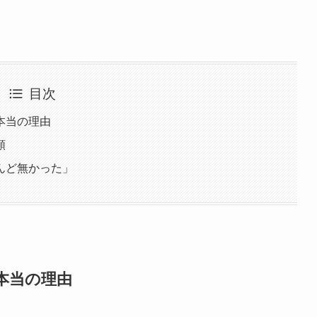
目次
本当の理由
頼
んど無かった」
本当の理由