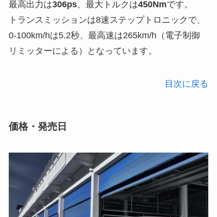
最高出力は
306ps
、最大トルクは
450Nm
です。
トランスミッションは8速ステップトロニックで、
0-100km/hは5.2秒、最高速は265km/h（電子制御
リミッターによる）となっています。
目次に戻る
価格・発売日