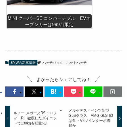
MINI クーパーSE コンバーチブル EVオ
ープンカーは999台限定
BMWの新車情報
ハッチバック
ホットハッチ
よかったらシェアしてね！
メルセデス・ベンツ新型
ルノー メガーヌRSトロフ
GLSクラス AMG GLS 63
ィーR 徹底したダイエッ
は4L・V8ツインターボ搭
トで130kgも軽量化!
載か