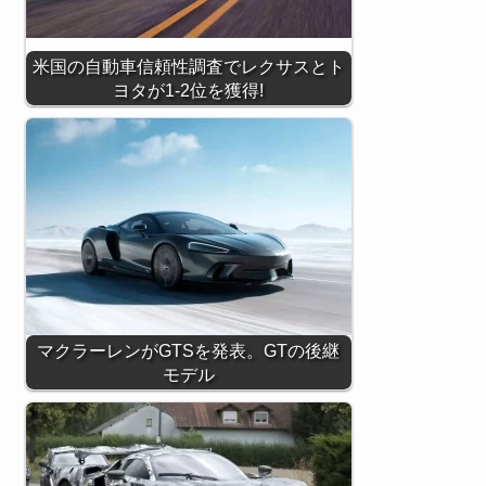
米国の自動車信頼性調査でレクサスとト
ヨタが1-2位を獲得!
マクラーレンがGTSを発表。GTの後継
モデル