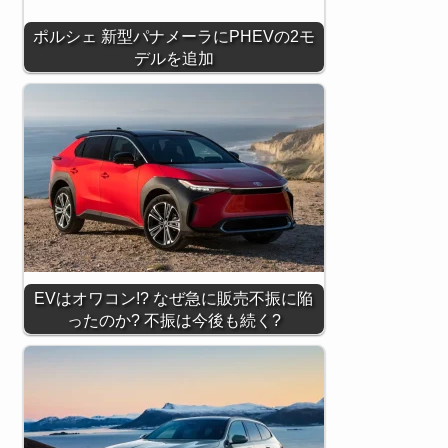
ポルシェ 新型パナメーラにPHEVの2モ
デルを追加
EVはオワコン!? なぜ急に販売不振に陥
ったのか? 不振は今後も続く?