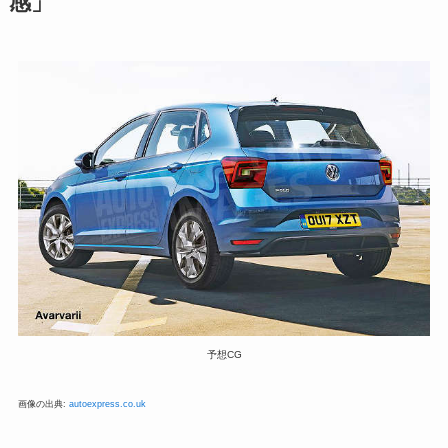
感」
予想CG
画像の出典:
autoexpress.co.uk