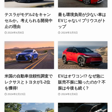
テスラがモデル2をキャン
最も環境負荷が少ない車は
セルか。考えられる開発中
EVじゃない! プリウスがト
止の理由
ップ
2024年4月8日
2024年3月5日
米国の自動車信頼性調査で
EVはオワコン!? なぜ急に
レクサスとトヨタが1-2位
販売不振に陥ったのか? 不
を獲得!
振は今後も続く?
2024年2月15日
2024年2月9日