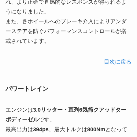
れ、より正確で直感的なレスポンスが得られるよ
うになりました。
また、各ホイールへのブレーキ介入によりアンダ
ーステアを防ぐパフォーマンスコントロールが搭
載されています。
目次に戻る
パワートレイン
エンジンは
3.0リッター・直列6気筒クアッドター
ボディーゼル
です。
最高出力は
394ps
、最大トルクは
800Nm
となって