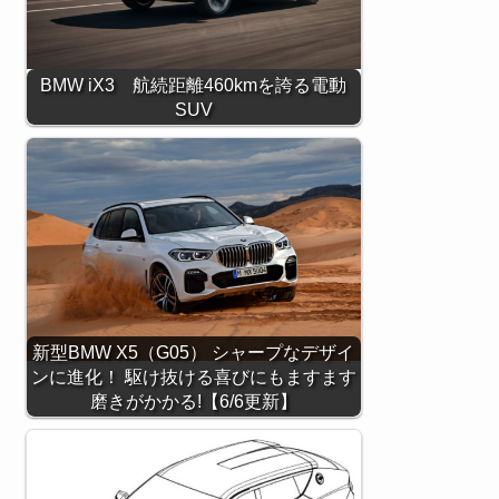
BMW iX3 航続距離460kmを誇る電動
SUV
新型BMW X5（G05） シャープなデザイ
ンに進化！ 駆け抜ける喜びにもますます
磨きがかかる!【6/6更新】