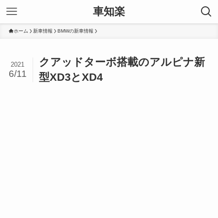
車知楽
ホーム
新車情報
BMWの新車情報
クアッドターボ搭載のアルピナ新
2021
6/11
型XD3とXD4