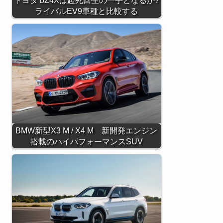
トヨタ bZ4Xは起死回生の一手となるか?
ライバルEV9車種と比較する
BMW新型X3 M / X4 M 新開発エンジン
搭載のハイパフォーマンスSUV