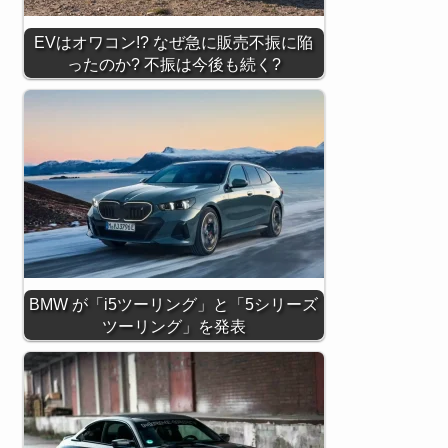
EVはオワコン!? なぜ急に販売不振に陥
ったのか? 不振は今後も続く?
BMW が「i5ツーリング」と「5シリーズ
ツーリング」を発表