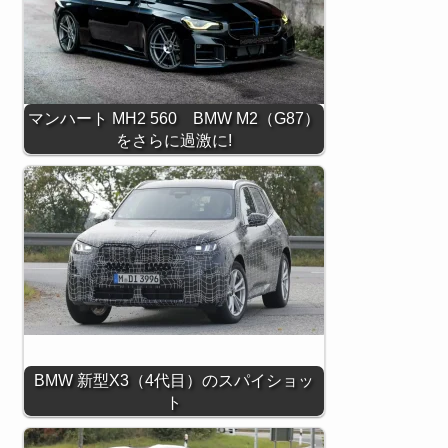
マンハート MH2 560 BMW M2（G87）
をさらに過激に!
BMW 新型X3（4代目）のスパイショッ
ト