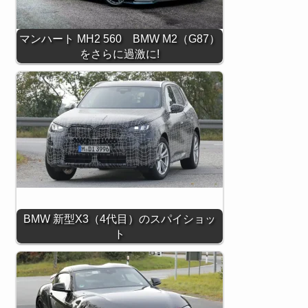
マンハート MH2 560 BMW M2（G87）
をさらに過激に!
BMW 新型X3（4代目）のスパイショッ
ト