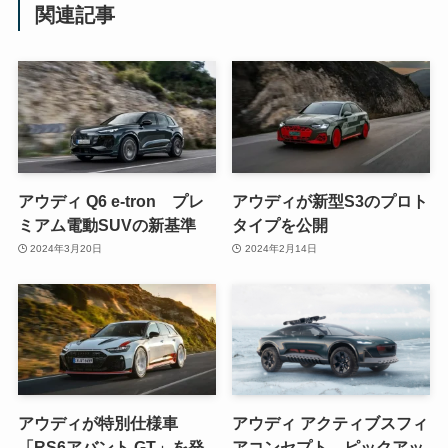
関連記事
アウディ Q6 e-tron プレ
アウディが新型S3のプロト
ミアム電動SUVの新基準
タイプを公開
2024年3月20日
2024年2月14日
アウディが特別仕様車
アウディ アクティブスフィ
「RS6アバント GT」を発
アコンセプト ピックアッ