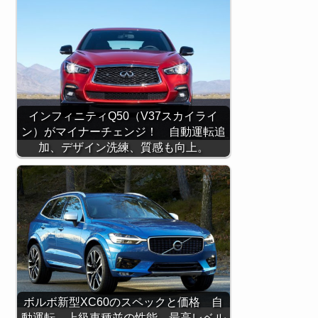
インフィニティQ50（V37スカイライ
ン）がマイナーチェンジ！ 自動運転追
加、デザイン洗練、質感も向上。
ボルボ新型XC60のスペックと価格 自
動運転、上級車種並の性能、最高レベル