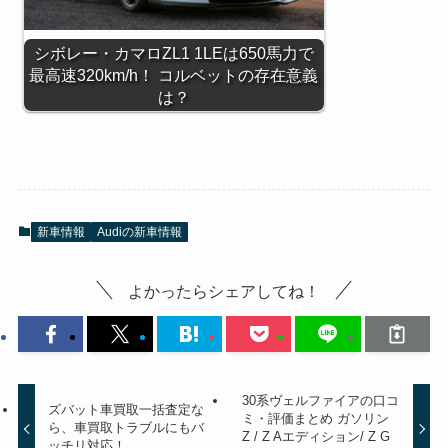
シボレー・カマロZL1 1LEは650馬力で
最高速320km/h！ コルベットの存在意義
は？
新車情報
Audiの新車情報
よかったらシェアしてね！
30系ヴェルファイアの口コ
ズバット車買取一括査定な
ミ・評価まとめ ガソリン
ら、車買取トラブルにもバ
Z / Z Aエディション/ Z G
ッチリ対応！