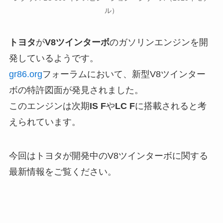
ル）
トヨタ
が
V8ツインターボ
のガソリンエンジンを開
発しているようです。
gr86.org
フォーラムにおいて、新型V8ツインター
ボの特許図面が発見されました。
このエンジンは次期
IS F
や
LC F
に搭載されると考
えられています。
今回はトヨタが開発中のV8ツインターボに関する
最新情報をご覧ください。