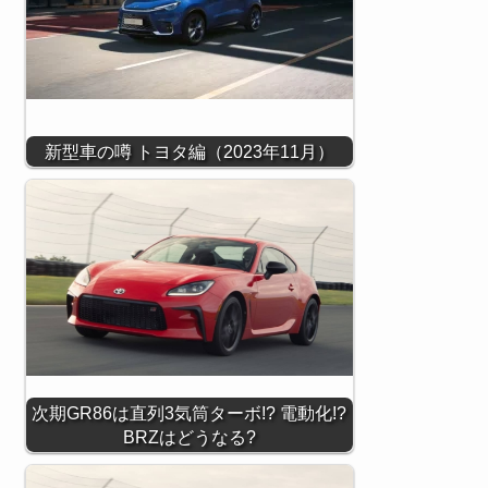
新型車の噂 トヨタ編（2023年11月）
次期GR86は直列3気筒ターボ!? 電動化!?
BRZはどうなる?