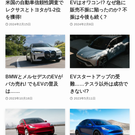
米国の自動車信頼性調査で
EVはオワコン!? なぜ急に
レクサスとトヨタが1-2位
販売不振に陥ったのか? 不
を獲得!
振は今後も続く?
2024年2月15日
2024年2月9日
BMWとメルセデスのEVが
EVスタートアップの受
バカ売れ! でもEVの普及
難……テスラ以外は成功で
は……
きない!?
2023年10月16日
2023年5月11日