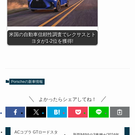
米国の自動車信頼性調査でレクサスとト
ヨタが1-2位を獲得!
Porscheの新車情報
よかったらシェアしてね！
ACコブラ GTロードスタ
新型MINIの3車種が2024年