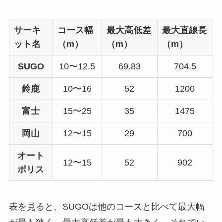
サーキ
コース幅
最大高低差
最大直線長
ット名
（m）
（m）
（m）
SUGO
10〜12.5
69.83
704.5
鈴鹿
10〜16
52
1200
富士
15〜25
35
1475
岡山
12〜15
29
700
オート
12〜15
52
902
ポリス
表を見ると、SUGOは他のコースと比べて最大幅