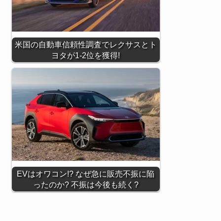
米国の自動車信頼性調査でレクサスとト
ヨタが1-2位を獲得!
EVはオワコン!? なぜ急に販売不振に陥
ったのか? 不振は今後も続く?