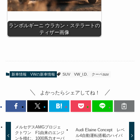
ランボルギーニ ウラカン・ステラートの
ティザー画像
新車情報
VWの新車情報
SUV
VW_I.D.
クーペsuv
よかったらシェアしてね！
メルセデスAMGプロジェ
Audi Elaine Concept レベ
クトワン F1由来のエンジ
ル4自動運転搭載のハイパ
ンを積む、1000馬力オーバ