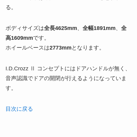
る。
ボディサイズは
全長4625mm
、
全幅1891mm
、
全
高1609mm
です。
ホイールベースは
2773mm
となります。
I.D.Crozz Ⅱ コンセプトにはドアハンドルが無く、
音声認識でドアの開閉が行えるようになっていま
す。
目次に戻る