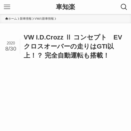
車知楽
ホーム
新車情報
VWの新車情報
VW I.D.Crozz Ⅱ コンセプト EV
2020
クロスオーバーの走りはGTI以
8/30
上！？ 完全自動運転も搭載！